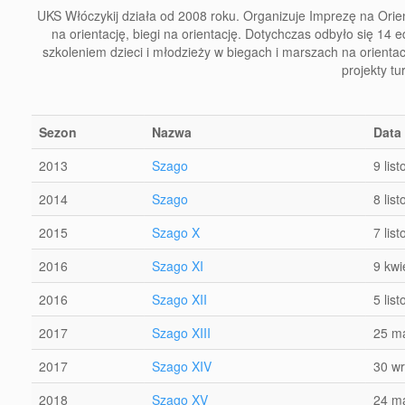
UKS Włóczykij działa od 2008 roku. Organizuje Imprezę na Orie
na orientację, biegi na orientację. Dotychczas odbyło się 14 
szkoleniem dzieci i młodzieży w biegach i marszach na orientac
projekty t
Sezon
Nazwa
Data 
2013
Szago
9 lis
2014
Szago
8 lis
2015
Szago X
7 lis
2016
Szago XI
9 kwi
2016
Szago XII
5 lis
2017
Szago XIII
25 m
2017
Szago XIV
30 wr
2018
Szago XV
24 m