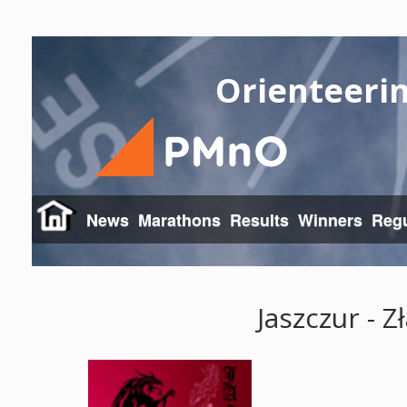
Orienteeri
News
Marathons
Results
Winners
Regu
Jaszczur - 