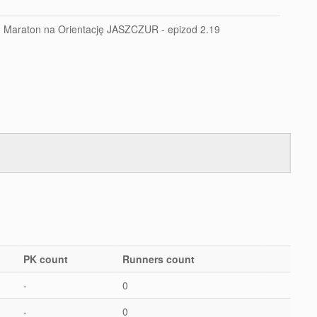
Maraton na Orientację JASZCZUR - epizod 2.19
PK count
Runners count
-
0
-
0