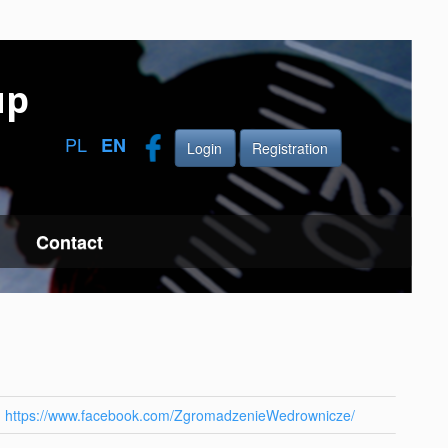
up
PL
EN
Login
Registration
Contact
https://www.facebook.com/ZgromadzenieWedrownicze/