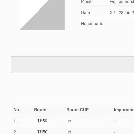
Place
woj. pomors
Date
22 - 23 jun 
Headquarter
No.
Route
Route CUP
Importan
1
TP50
no
-
2
TR50
no
-