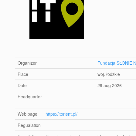
Organizer
Fundacja SŁONIE 
Place
woj. łódzkie
Date
29 aug 2026
Headquarter
Web page
https://itorient.pl/
Regualation