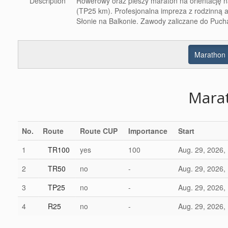
Description
Rowerowy oraz pieszy maraton na orientację n
(TP25 km). Profesjonalna impreza z rodzinną
Słonie na Balkonie. Zawody zaliczane do Pucha
Marathon 
Mara
No.
Route
Route CUP
Importance
Start
1
TR100
yes
100
Aug. 29, 2026,
2
TR50
no
-
Aug. 29, 2026,
3
TP25
no
-
Aug. 29, 2026,
4
R25
no
-
Aug. 29, 2026,