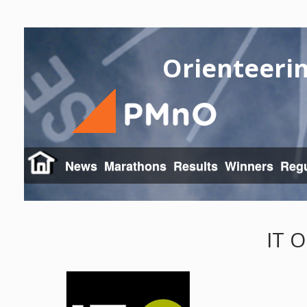
Orienteeri
News
Marathons
Results
Winners
Regu
IT O