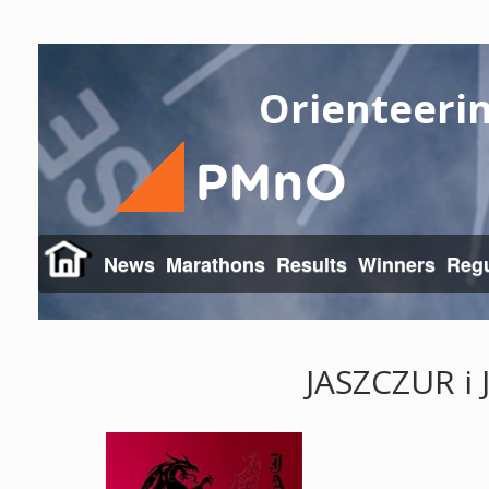
Orienteeri
News
Marathons
Results
Winners
Regu
JASZCZUR i J