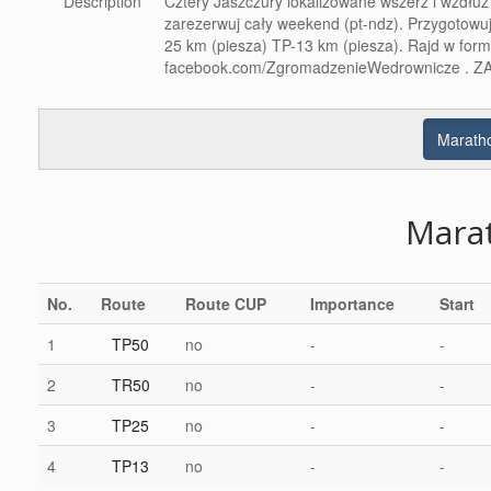
Description
Cztery Jaszczury lokalizowane wszerz i wzdłuż 
zarezerwuj cały weekend (pt-ndz). Przygotowu
25 km (piesza) TP-13 km (piesza). Rajd w for
facebook.com/ZgromadzenieWedrownicze . ZAP
Maratho
Mara
No.
Route
Route CUP
Importance
Start
1
TP50
no
-
-
2
TR50
no
-
-
3
TP25
no
-
-
4
TP13
no
-
-