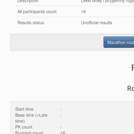
Description
Lekki łatwy i przyjemny roga
All participants count
18
Results status
Unofficial results
Marathon rou
R
Start time
-
Base time (+Late
-
time)
PK count
-
Runners count
18