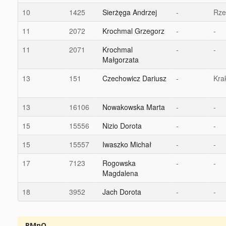
10
1425
Sierżęga Andrzej
-
Rze
11
2072
Krochmal Grzegorz
-
-
11
2071
Krochmal
-
-
Małgorzata
13
151
Czechowicz Dariusz
-
Kra
13
16106
Nowakowska Marta
-
-
15
15556
Nizio Dorota
-
-
15
15557
Iwaszko Michał
-
-
17
7123
Rogowska
-
-
Magdalena
18
3952
Jach Dorota
-
-
PMnO