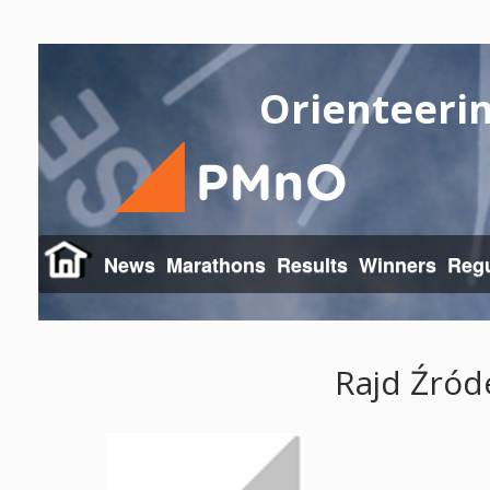
Orienteeri
News
Marathons
Results
Winners
Regu
Rajd Źród