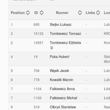
Position
ID
Runner
Links
Loc
1
695
Siejko Łukasz
-
Lub
2
15133
Tomkiewicz Tomasz
-
KR
2
14551
Tomkiewicz Elżbieta
-
Kro
🥈
4
19
Puka Hubert
-
Sta
Wol
5
706
Wąsik Jacek
-
Lub
6
778
Kowalik Marcin
-
Lub
7
1104
Falkiewicz Anna
-
Łód
7
1105
Falkiewicz Michał
-
Łód
9
319
Olbryś Stanisław
-
Nas