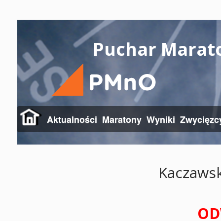
Puchar Marat
Aktualności
Maratony
Wyniki
Zwycięzc
Kaczaws
OD