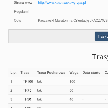
Strona www
http://www.kaczawskawyrypa.pl
Regulamin
Opis
Kaczawski Maraton na Orientację „KACZAWSK
Trasy
Tra
L.p.
Trasa
Trasa Pucharowa
Waga
Data startu
C
1
TP100
tak
100
-
-
2
TR75
tak
50
-
-
3
TP50
tak
40
-
-