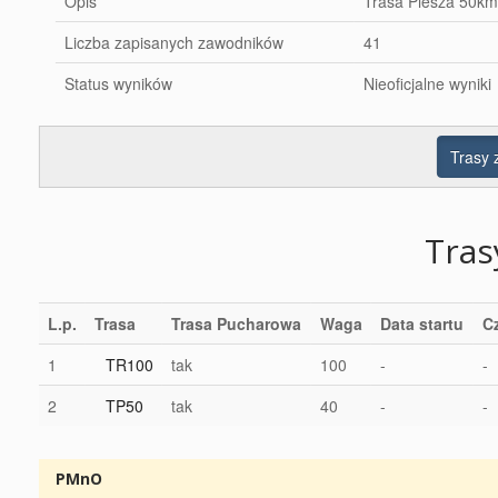
Opis
Trasa Piesza 50k
Liczba zapisanych zawodników
41
Status wyników
Nieoficjalne wyniki
Trasy
Tra
L.p.
Trasa
Trasa Pucharowa
Waga
Data startu
C
1
TR100
tak
100
-
-
2
TP50
tak
40
-
-
PMnO