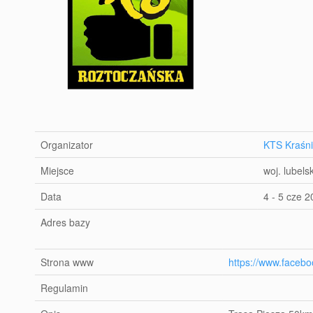
Organizator
KTS Kraśni
Miejsce
woj. lubels
Data
4 - 5 cze 
Adres bazy
Strona www
https://www.face
Regulamin