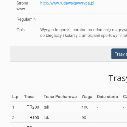
Strona
http://www.rudawskawyrypa.pl
www
Regulamin
Opis
Wyrypa to górski maraton na orientację rozgry
do biegaczy i kolarzy z ambicjami sportowymi j
Trasy
Tra
L.p.
Trasa
Trasa Pucharowa
Waga
Data startu
C
1
TR200
tak
100
-
-
2
TR100
tak
90
-
-