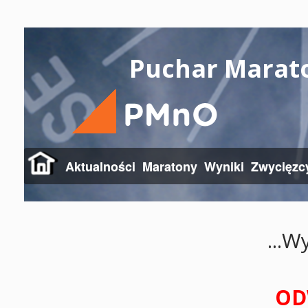
Puchar Marat
Aktualności
Maratony
Wyniki
Zwycięzc
...W
OD