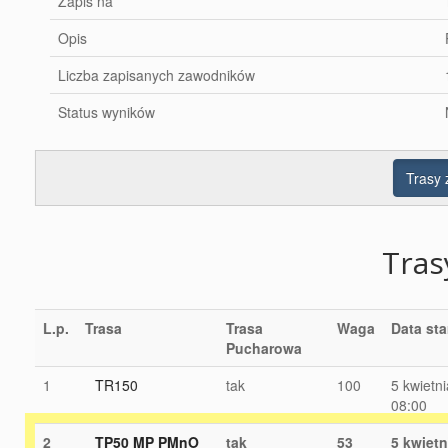
Zapis na
Opis
Liczba zapisanych zawodników
Status wyników
Trasy
Tra
L.p.
Trasa
Trasa
Waga
Data sta
Pucharowa
1
TR150
tak
100
5 kwietn
08:00
2
TP50 MP PMnO
tak
53
5 kwietn