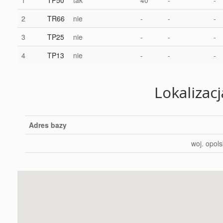
1
TP50
tak
40
-
-
2
TR66
nie
-
-
-
3
TP25
nie
-
-
-
4
TP13
nie
-
-
-
Lokalizac
Adres bazy
woj. opol