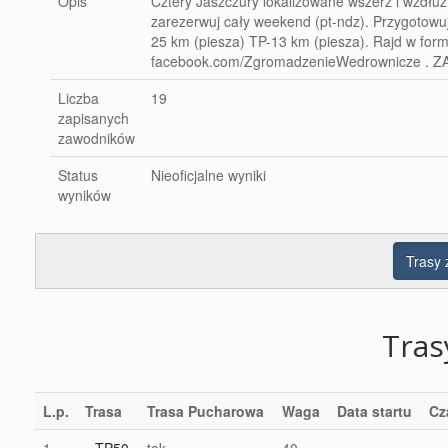
Opis
Cztery Jaszczury lokalizowane wszerz i wzdłuż
zarezerwuj cały weekend (pt-ndz). Przygotowu
25 km (piesza) TP-13 km (piesza). Rajd w for
facebook.com/ZgromadzenieWedrownicze . ZAP
Liczba
19
zapisanych
zawodników
Status
Nieoficjalne wyniki
wyników
Trasy
Tra
L.p.
Trasa
Trasa Pucharowa
Waga
Data startu
Cz