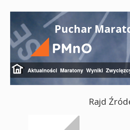
Puchar Marat
Aktualności
Maratony
Wyniki
Zwycięzc
Rajd Źród