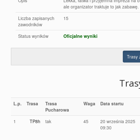
Opis
Lekka, łatwa i przyjemna impreza na 
ale organizator traktuje to jak zabawę
Liczba zapisanych
15
zawodników
Status wyników
Oficjalne wyniki
Trasy
Tra
L.p.
Trasa
Trasa
Waga
Data startu
Pucharowa
1
TP8h
tak
45
20 września 2025
09:30