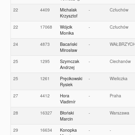
22
4409
Michalak
-
Człuchów
Krzysztof
22
17068
Wójcik
-
Człuchów
Monika
24
4873
Bacański
-
WAŁBRZYC
Mirosław
25
1295
Szymczak
-
Ciechanów
Andrzej
25
1261
Pręcikowski
-
Wieliczka
Rysiek
27
4412
Hora
-
Praha
Vladimír
28
16327
Błoński
-
Warszawa
Marcin
29
16634
Konopka
-
-