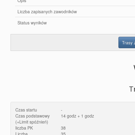
Opis
Liczba zapisanych zawodników
Status wyników
Trasy
T
Czas startu
-
Czas podstawowy
14 godz + 1 godz
(+Limit spóźnień)
liczba PK
38
Liczba
35