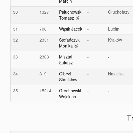
Marcin
30
1327
Paluchowski
-
Głuchołazy
Tomasz 🥉
31
706
Wąsik Jacek
-
Lublin
32
2331
Stefańczyk
-
Kraków
Monika 🥉
33
2363
Misztal
-
-
Łukasz
34
319
Olbryś
-
Nasielsk
Stanisław
35
15214
Grochowski
-
-
Wojciech
T