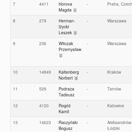
7
4411
Horova
-
Praha, Czec
Magda 🥇
8
279
Herman-
-
Warszawa
Iżycki
Leszek 🥇
9
236
Witczak
-
Warszawa
Przemysław
🥇
10
14849
Kaltenberg
-
Kraków
Norbert 🥉
11
529
Podraza
-
Tarnów
Tadeusz
12
4120
Rogóż
-
Katowice
Kamil
13
14623
Raczyński
-
Aleksandrów
Bogusz
Łódzki