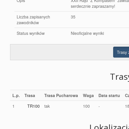
Opis
XXII Rajd "Z Kompasem" zawita
serdecznie zapraszamy!
Liczba zapisanych
35
zawodników
Status wyników
Nieoficjalne wyniki
Trasy
Tra
L.p.
Trasa
Trasa Pucharowa
Waga
Data startu
C
1
TR100
tak
100
-
1
Lokalizac