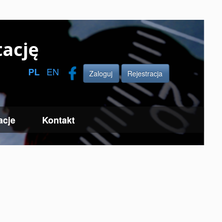
ację
EN
PL
Zaloguj
Rejestracja
acje
Kontakt