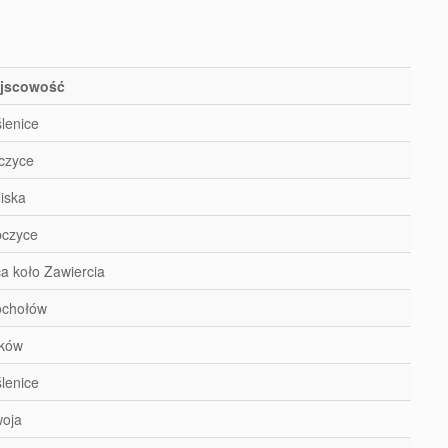
jscowość
lenice
czyce
liska
czyce
ica koło Zawiercia
chołów
ków
lenice
oja