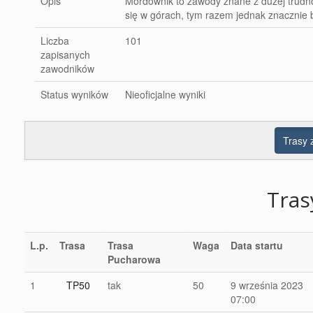
Opis
Mordownik to zawody znane z dużej trudno
się w górach, tym razem jednak znacznie 
Liczba
101
zapisanych
zawodników
Status wyników
Nieoficjalne wyniki
Trasy
Tra
L.p.
Trasa
Trasa
Waga
Data startu
Pucharowa
1
TP50
tak
50
9 września 2023
07:00