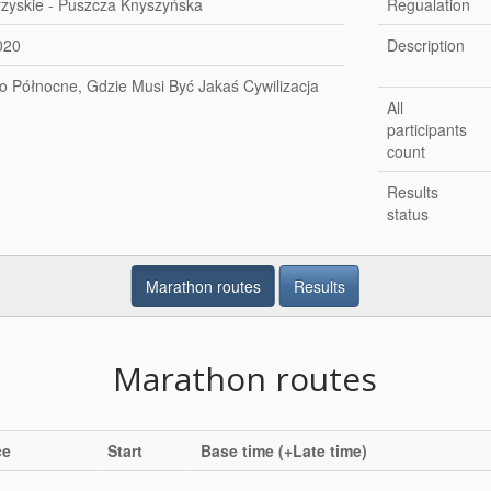
rzyskie - Puszcza Knyszyńska
Regualation
2020
Description
 Północne, Gdzie Musi Być Jakaś Cywilizacja
All
participants
count
Results
status
Marathon routes
Results
Marathon routes
ce
Start
Base time (+Late time)