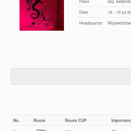
Place
woj. świętok
Date
18 - 19 jul 
Headquarter
Województwo
No.
Route
Route CUP
Importan