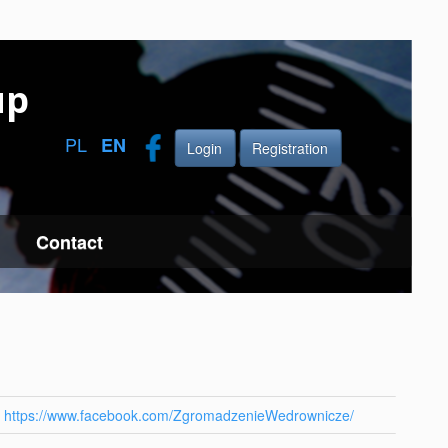
up
PL
EN
Login
Registration
Contact
https://www.facebook.com/ZgromadzenieWedrownicze/