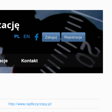
ację
EN
PL
Zaloguj
Rejestracja
acje
Kontakt
http://www.rajdliczyrzepy.pl/