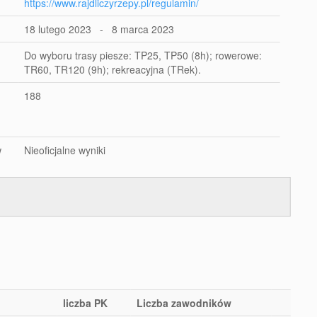
https://www.rajdliczyrzepy.pl/regulamin/
18 lutego 2023 - 8 marca 2023
Do wyboru trasy piesze: TP25, TP50 (8h); rowerowe:
TR60, TR120 (9h); rekreacyjna (TRek).
188
w
Nieoficjalne wyniki
liczba PK
Liczba zawodników