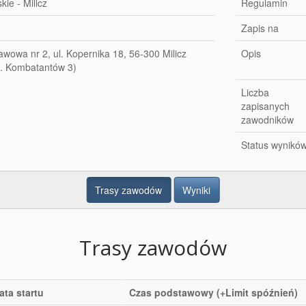
kie - Milicz
Regulamin
Zapis na
wowa nr 2, ul. Kopernika 18, 56-300 Milicz
Opis
ul. Kombatantów 3)
Liczba
zapisanych
zawodników
Status wynikó
Trasy zawodów
Wyniki
Trasy zawodów
ata startu
Czas podstawowy (+Limit spóźnień)