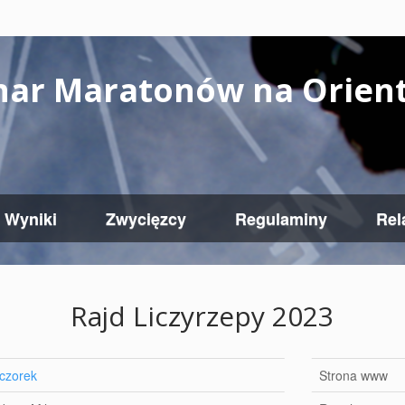
har Maratonów na Orient
Wyniki
Zwycięzcy
Regulaminy
Rel
Rajd Liczyrzepy 2023
czorek
Strona www