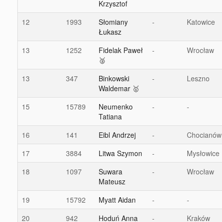
Krzysztof
12
1993
Słomiany
-
Katowice
Łukasz
13
1252
Fidelak Paweł
-
Wrocław
🥈
13
347
Binkowski
-
Leszno
Waldemar 🥇
15
15789
Neumenko
-
-
Tatiana
16
141
Eibl Andrzej
-
Chocianów
17
3884
Litwa Szymon
-
Mysłowice
18
1097
Suwara
-
Wrocław
Mateusz
19
15792
Myatt Aidan
-
-
20
942
Hoduń Anna
-
Kraków