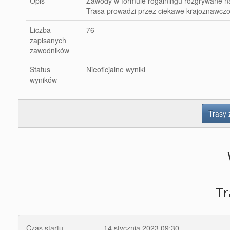
Opis
Zawody w formule rogainingu rozgrywane na k
Trasa prowadzi przez ciekawe krajoznawczo i
Liczba
76
zapisanych
zawodników
Status
Nieoficjalne wyniki
wyników
Trasy
Tr
Czas startu
14 stycznia 2023 09:30