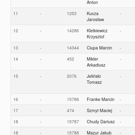
Anton
11
-
1253
Kucza
-
Jarosław
12
-
14286
Kletkiewicz
-
Krzysztof
13
-
14344
Ciupa Marcin
-
14
-
452
Mikler
-
Arkadiusz
15
-
2076
Jeliński
-
Tomasz
16
-
15786
Franke Marcin
-
17
-
474
Szmyt Maciej
-
18
-
15787
Chudy Dariusz
-
18
-
15788
Mazur Jakub
-