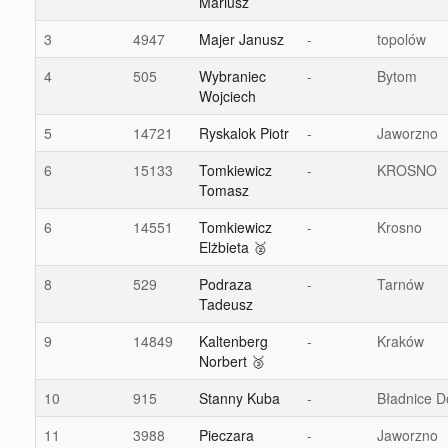
Mariusz
3
4947
Majer Janusz
-
topolów
4
505
Wybraniec
-
Bytom
Wojciech
5
14721
Ryskalok Piotr
-
Jaworzno
6
15133
Tomkiewicz
-
KROSNO
Tomasz
6
14551
Tomkiewicz
-
Krosno
Elżbieta 🥈
8
529
Podraza
-
Tarnów
Tadeusz
9
14849
Kaltenberg
-
Kraków
Norbert 🥉
10
915
Stanny Kuba
-
Bładnice D
11
3988
Pieczara
-
Jaworzno