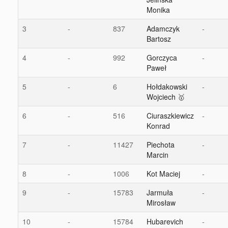
Monika
3
-
837
Adamczyk
-
Bartosz
4
-
992
Gorczyca
-
Paweł
5
-
6
Hołdakowski
-
Wojciech 🥇
6
-
516
Ciuraszkiewicz
-
Konrad
7
-
11427
Piechota
-
Marcin
8
-
1006
Kot Maciej
-
9
-
15783
Jarmuła
-
Mirosław
10
-
15784
Hubarevich
-