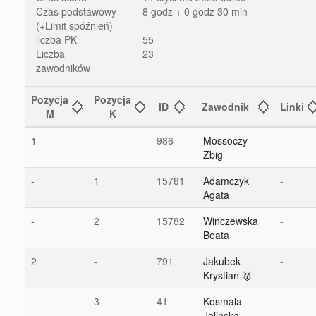
Czas podstawowy
8 godz + 0 godz 30 min
(+Limit spóźnień)
liczba PK
55
Liczba
23
zawodników
Pozycja
Pozycja
ID
Zawodnik
Linki
M
K
1
-
986
Mossoczy
-
Zbig
-
1
15781
Adamczyk
-
Agata
-
2
15782
Winczewska
-
Beata
2
-
791
Jakubek
-
Krystian 🥇
-
3
41
Kosmala-
-
Jelińska