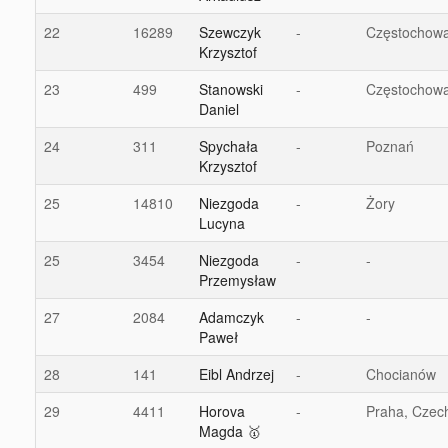
22
16289
Szewczyk
-
Częstochow
Krzysztof
23
499
Stanowski
-
Częstochow
Daniel
24
311
Spychała
-
Poznań
Krzysztof
25
14810
Niezgoda
-
Żory
Lucyna
25
3454
Niezgoda
-
-
Przemysław
27
2084
Adamczyk
-
-
Paweł
28
141
Eibl Andrzej
-
Chocianów
29
4411
Horova
-
Praha, Czec
Magda 🥇