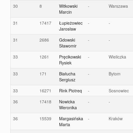
30
8
Witkowski
-
Warszawa
Marcin
31
17417
Łupieżowiec
-
-
Jarosław
31
2686
Gdowski
-
-
Sławomir
33
1261
Pręcikowski
-
Wieliczka
Rysiek
33
171
Białucha
-
Bytom
Sergiusz
33
16271
Rink Piotreq
-
Sosnowiec
36
17418
Nowicka
-
-
Weronika
36
15539
Margasińska
-
Kraków
Marta