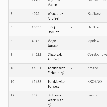
Martin
6
4972
Wieczorek
-
Racibórz
Andrzej
6
15895
Firlej
-
Racibórz
Dariusz
8
4947
Majer
-
topolów
Janusz
9
14622
Chabrzyk
-
Częstochow
Andrzej
10
14551
Tomkiewicz
-
Krosno
Elżbieta 🥈
10
15133
Tomkiewicz
-
KROSNO
Tomasz
12
347
Binkowski
-
Leszno
Waldemar
🥇