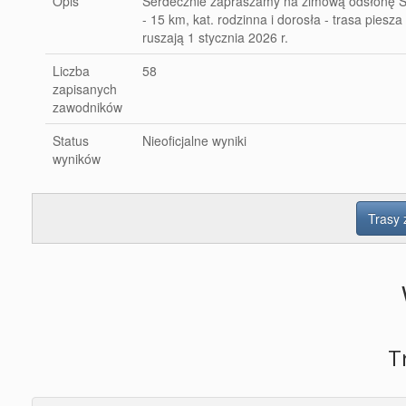
Opis
Serdecznie zapraszamy na zimową odsłonę Sile
- 15 km, kat. rodzinna i dorosła - trasa piesz
ruszają 1 stycznia 2026 r.
Liczba
58
zapisanych
zawodników
Status
Nieoficjalne wyniki
wyników
Trasy
T