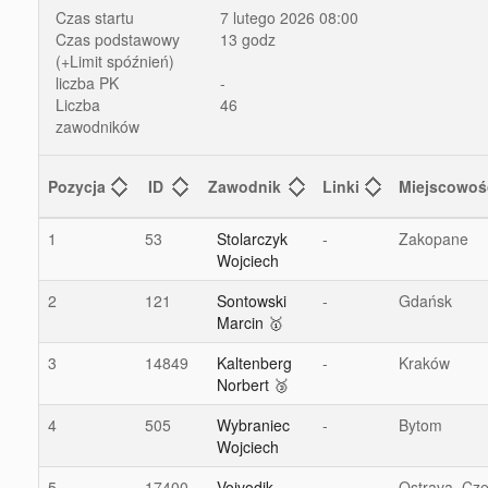
Czas startu
7 lutego 2026 08:00
Czas podstawowy
13 godz
(+Limit spóźnień)
liczba PK
-
Liczba
46
zawodników
Pozycja
ID
Zawodnik
Linki
Miejscowoś
1
53
Stolarczyk
-
Zakopane
Wojciech
2
121
Sontowski
-
Gdańsk
Marcin 🥇
3
14849
Kaltenberg
-
Kraków
Norbert 🥉
4
505
Wybraniec
-
Bytom
Wojciech
5
17400
Vojvodik
-
Ostrava, Cz