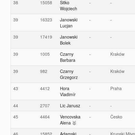
38
15058
Sitko
-
-
Wojciech
39
16323
Janowski
-
-
Lucjan
39
17419
Janowski
-
-
Bolek
39
1005
Czarny
-
Kraków
Barbara
39
982
Czarny
-
Kraków
Grzegorz
43
4412
Hora
-
Praha
Vladimír
44
2707
Lic Janusz
-
-
45
4464
Vencovska
-
Česko
Alena 🥇
46
15852
Adamski
-
Krupski Młyn