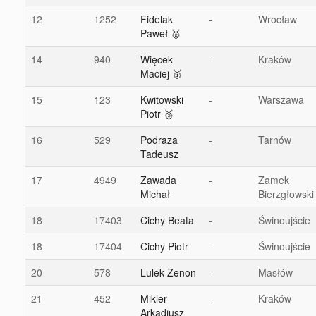
12
1252
Fidelak
-
Wrocław
Paweł 🥈
14
940
Więcek
-
Kraków
Maciej 🥇
15
123
Kwitowski
-
Warszawa
Piotr 🥉
16
529
Podraza
-
Tarnów
Tadeusz
17
4949
Zawada
-
Zamek
Michał
Bierzgłowski
18
17403
Cichy Beata
-
Świnoujście
18
17404
Cichy Piotr
-
Świnoujście
20
578
Lulek Zenon
-
Masłów
21
452
Mikler
-
Kraków
Arkadiusz